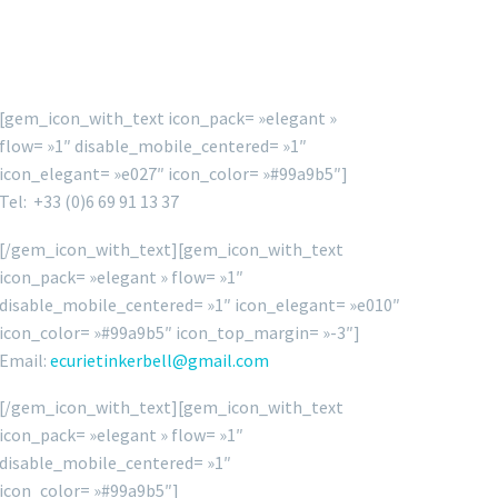
[gem_icon_with_text icon_pack= »elegant »
flow= »1″ disable_mobile_centered= »1″
icon_elegant= »e027″ icon_color= »#99a9b5″]
Tel: +33 (0)6 69 91 13 37
[/gem_icon_with_text][gem_icon_with_text
icon_pack= »elegant » flow= »1″
disable_mobile_centered= »1″ icon_elegant= »e010″
icon_color= »#99a9b5″ icon_top_margin= »-3″]
Email:
ecurietinkerbell@gmail.com
[/gem_icon_with_text][gem_icon_with_text
icon_pack= »elegant » flow= »1″
disable_mobile_centered= »1″
icon_color= »#99a9b5″]