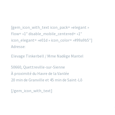
[gem_icon_with_text icon_pack= »elegant »
flow= »1″ disable_mobile_centered= »1″
icon_elegant= »e01d » icon_color= »#99a9b5″]
Adresse:
Elevage Tinkerbell / Mme Nadège Mantel
50660, Quettreville-sur-Sienne
À proximité du Havre de la Vanlée
20 min de Granville et 45 min de Saint-Lô
[/gem_icon_with_text]