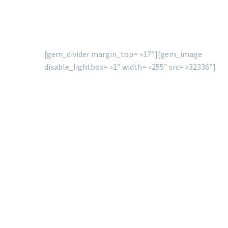
[gem_divider margin_top= »17″][gem_image
disable_lightbox= »1″ width= »255″ src= »32336″]