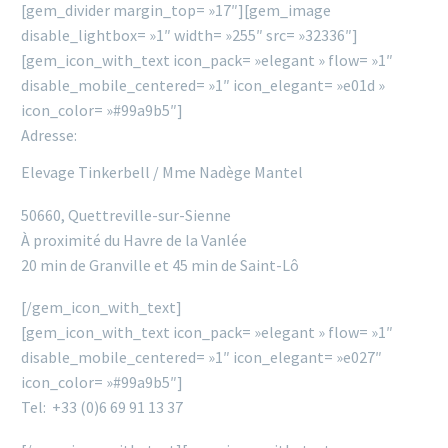
[gem_divider margin_top= »17″][gem_image
disable_lightbox= »1″ width= »255″ src= »32336″]
[gem_icon_with_text icon_pack= »elegant » flow= »1″
disable_mobile_centered= »1″ icon_elegant= »e01d »
icon_color= »#99a9b5″]
Adresse:
Elevage Tinkerbell / Mme Nadège Mantel
50660, Quettreville-sur-Sienne
À proximité du Havre de la Vanlée
20 min de Granville et 45 min de Saint-Lô
[/gem_icon_with_text]
[gem_icon_with_text icon_pack= »elegant » flow= »1″
disable_mobile_centered= »1″ icon_elegant= »e027″
icon_color= »#99a9b5″]
Tel: +33 (0)6 69 91 13 37