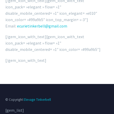
[/gem_icon_with_text][gem_icon_with_text
icon_pack= »elegant » flow= »1″
disable_mobile_centered= »1″ icon_elegant= »e010″
icon_color= »#99a9b5″ icon_top_margin= »-3″]
Email:
ecurietinkerbell@gmail.com
[/gem_icon_with_text][gem_icon_with_text
icon_pack= »elegant » flow= »1″
disable_mobile_centered= »1″ icon_color= »#99a9b5″]
[/gem_icon_with_text]
© Copyright
Elevage Tinkerbell
[gem_list]